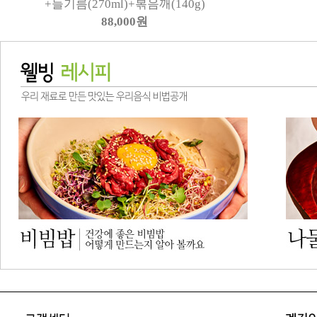
+들기름(270ml)+볶음깨(140g)
88,000원