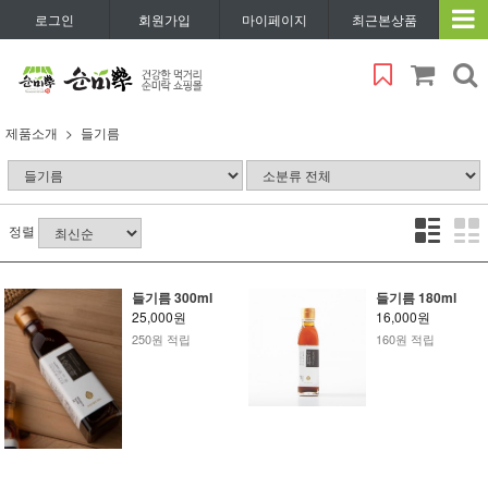
로그인
회원가입
마이페이지
최근본상품
제품소개
들기름
정렬
들기름 300ml
들기름 180ml
25,000원
16,000원
250원 적립
160원 적립