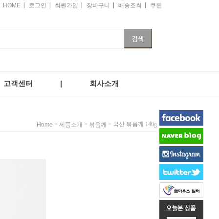
|
|
|
|
|
HOME
로그인
회원가입
장바구니
배송조회
쿠폰
고객센터
|
회사소개
>
>
> 국산 볶음깨 140g
Home
제품소개
볶음깨