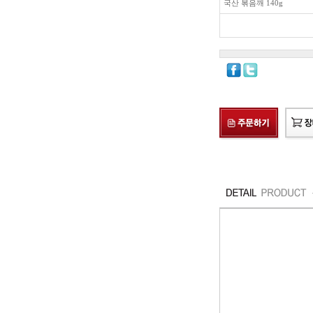
국산 볶음깨 140g