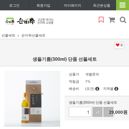
로그인
회원가입
마이페이지
최근본상품
선물세트
순미락선물세트
0
생들기름(300ml) 단품 선물세트
상품가
개별문의
적립금
1%
배송비
(조건)
지역별
생들기름(300ml) 단품 선물세트
29,000
원
+1
-1